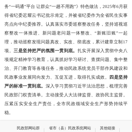
务“一码通”平台 让群众“一趟不用跑”》特色做法，2025年6月获
得省纪委迟耀云书记批示肯定，并被省纪委作为全省民生实事
亮点向中纪委推荐。认真落实市委巡察整改任务，坚持巡视巡
察整改一体推进、新问题老问题一体整改、“新账旧账”一起
理，推动巡察发现问题真改、实改、彻底改，累计建章立制17
项。
三是坚持把严的氛围一贯到底。
扎实开展深入贯彻中央八
项规定精神学习教育，认真抓好学习研讨、查摆问题、集中整
治、开门教育等各项任务，推动民政系统党员干部作风建设和
民政事业发展同向发力、互促互进，取得扎实成效。
四是坚持
严的标准一贯到底。
深入学习贯彻习近平法治思想，梳理完善
民政部门权责清单。主动接受人大法律监督、政协民主监督。
压紧压实安全生产责任，全市民政领域安全生产形势持续平
稳。
民政部网站群
省市（县）民政系统网站
其他链接