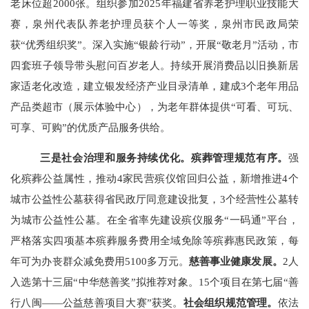
老床位超2000张。组织参加2025年福建省养老护理职业技能大
赛，泉州代表队养老护理员获个人一等奖，泉州市民政局荣
获“优秀组织奖”。深入实施“银龄行动”，开展“敬老月”活动，市
四套班子领导带头慰问百岁老人。持续开展消费品以旧换新居
家适老化改造，建立银发经济产业目录清单，建成3个老年用品
产品类超市（展示体验中心），为老年群体提供“可看、可玩、
可享、可购”的优质产品服务供给。
三是社会治理和服务持续优化。
殡葬管理规范有序。
强
化殡葬公益属性，推动
4家民营殡仪馆回归公益，新增推进4个
城市公益性公墓获得省民政厅同意建设批复，3个经营性公墓转
为城市公益性公墓。在全省率先建设殡仪服务“一码通”平台，
严格落实四项基本殡葬服务费用全域免除等殡葬惠民政策，每
年可为办丧群众减免费用5100多万元。
慈善事业健康发展。
2人
入选第十三届“中华慈善奖”拟推荐对象。15个项目在第七届“善
行八闽——公益慈善项目大赛”获奖。
社会组织规范管理。
依法