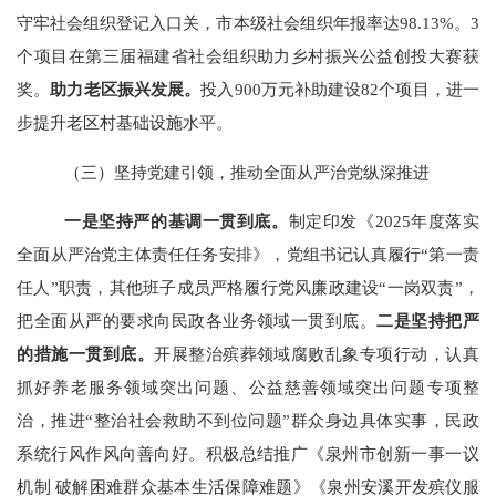
守牢社会组织登记入口关，市本级社会组织年报率达
98.13%。3
个项目在第三届福建省社会组织助力乡村振兴公益创投大赛获
奖。
助力老区振兴发展。
投入
900万元补助建
设
82个项目，
进一
步提升老区村基础设施水平。
（三）坚持党建引领，推动全面从严治党纵深推进
一是坚持严的基调一贯到底。
制定印发《
2025年度落实
全面从严治党主体责任任务安排》，党组书记认真履行“第一责
任人”职责，其他班子成员严格履行党风廉政建设“一岗双责”，
把全面从严的要求向民政各业务领域一贯到底。
二是坚持把严
的措施一贯到底。
开展
整治殡葬领域腐败乱象专项行动，
认真
抓好养老服务领域突出问题、公益慈善领域突出问题专项整
治，推进
“整治社会救助不到位问题”群众身边具体实事，民政
系统行风作风向善向好。积极总结推广《泉州市创新一事一议
机制 破解困难群众基本生活保障难题》《泉州安溪开发殡仪服