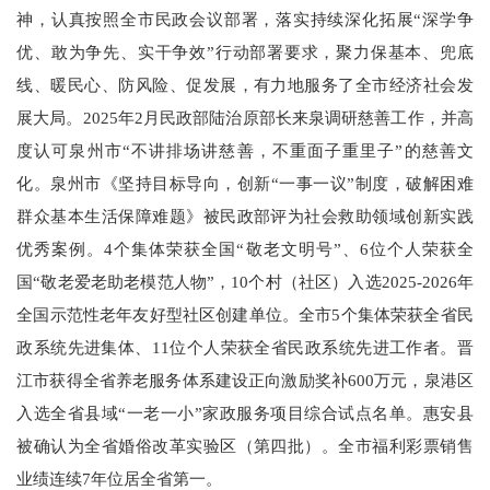
神，认真按照全市民政会议部署，落实持续深化拓展“深学争
优、敢为争先、实干争效”行动部署要求，聚力保基本、兜底
线、暖民心、防风险、促发展，有力地服务了全市经济社会发
展大局。2025年2月民政部陆治原部长来泉调研慈善工作，并高
度认可泉州市“不讲排场讲慈善，不重面子重里子”的慈善文
化。泉州市《坚持目标导向，创新“一事一议”制度，破解困难
群众基本生活保障难题》被民政部评为社会救助领域创新实践
优秀案例。4个集体荣获全国“敬老文明号”、6位个人荣获全
国“敬老爱老助老模范人物”，10个村（社区）入选2025-2026年
全国示范性老年友好型社区创建单位。全市5个集体荣获全省民
政系统先进集体、11位个人荣获全省民政系统先进工作者。晋
江市获得全省养老服务体系建设正向激励奖补600万元，泉港区
入选全省县域“一老一小”家政服务项目综合试点名单。惠安县
被确认为全省婚俗改革实验区（第四批）。全市福利彩票销售
业绩连续7年位居全省第一。