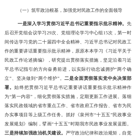
（一）筑牢政治根基，加强党对民政工作的全面领导
一是
深入学习贯彻习近平总书记重要指示批示精神。
先
后召开党组会议学习
29次、
党组理论学习中心组
15
次，第一时
间传达
学习
党的二十届四中全会精神、习近平总书记对民政工
作的
重要
讲话重要指示批示精神
，
原原本本学习《习近平关于
民政工作论述摘编》，
研究提出贯彻落实措施，
坚定沿着习近
平总书记指引的方向奋勇前进
，
以实际行动
忠诚拥护
“两个确
立”、坚决做到“两个维护”。
二是
全面贯彻落实党中央决策部
署。
始终
把贯彻习近平总书记重要讲话重要指示批示精神作
为
“第一内容”，细化贯彻落实措施，定期更新工作进展。
落细
落实
民政领域的
省市重点工作
、
省
市政府工作报告
、省市为民
办实事项目等上级
工作任务
。
抓好《泉州市
“十五五”民政事业
发展规划》编制，擘画“十五五”时期我市民政事业发展蓝图。
三是持续加强政治机关建设。
严守政治纪律和政治规矩，自觉