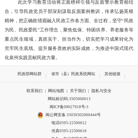
此次
学习教育
活动将正面榜样引领
与
反面警示教育相结
合，引导
民政
党员
干部
深刻汲取反面案例教训，传承弘扬
英模
精神，把正确政绩观融入民政工作各方面、全过程，坚守
“民政
为民、民政爱民”工作理念，聚焦低保、特困供养、养老服务等
重点民生领域，真抓实干、担当作为，切实把学习成果转化为
兜牢民生底线、提升服务质效的实际成效，为推进中国式现代
化泉州实践贡献民政力量。
民政部网站群
省市（县）民政系统网站
其他链接
联系我们
|
网站地图
|
关于我们
|
隐私与安全
网站标识码:3505000013
闽ICP备09027918号-3
闽公网安备 35050302000444号
电话0595-22500612
传真0595-22500618