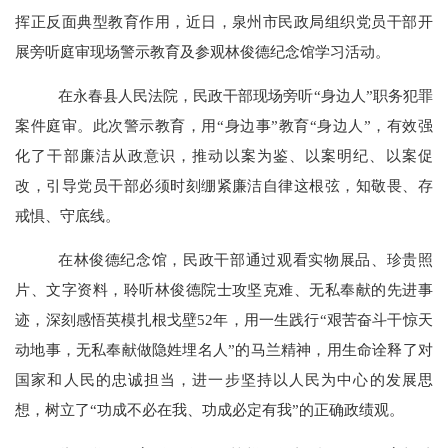
挥正反面典型教育作用，
近日
，泉州市民政局组织
党员干部
开
展旁听庭审
现场
警示教育及参观林俊德纪念馆学习活动。
在
永春县人民法院，
民政干部
现场旁听
“身边人”
职务犯罪
案件庭审。此次警示教育，用
“身边事”教育“身边人”，有效强
化了干部廉洁从政意识，推动以案为鉴、以案明纪、以案促
改，引导
党员
干部必须时刻绷紧廉洁自律这根弦，知敬畏、存
戒惧、守底线。
在
林俊德纪念馆
，民政干部
通过观看实物展品、珍贵照
片、文字资料，聆听林俊德院士攻坚克难、无私奉献的先进事
迹，
深刻
感悟英模扎根戈壁
52年，用一生践行“艰苦奋斗干惊天
动地事，无私奉献做隐姓埋名人”的马兰精神，用生命诠释了对
国家和人民的忠诚担当
，
进一步坚持以人民为中心的发展思
想，树立了
“功成不必在我、功成必定有我”的正确政绩观。