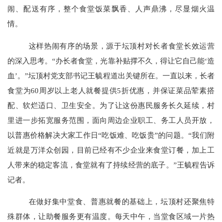
闹、配送有序，整个食堂饭菜飘香、人声鼎沸，尽显烟火温
情。
这样热闹有序的场景，源于坛顶村对长者食堂长效运营
的深入思考。
“
办长者食堂，光靠补贴撑不久，得让它自己能
‘
造
血
’
。
”
坛顶村党支部书记王毓程道出关键所在。一直以来，长者
食堂为
60
周岁以上老人就餐提供
5
折优惠，并保证菜品荤素搭
配、软烂适口、卫生安全。为了让这份惠民服务长久延续，村
里进一步拓宽服务范围，面向周边企业职工、务工人员开放，
以普惠价格解决大家工作日
“
吃饭难、吃饭贵
”
的问题。
“
我们附
近就是万洋众创园，目前已经有不少企业来食堂订餐，加上工
人带来的稳定客流，食堂就有了持续经营的底子。
”
王毓程告诉
记者。
在做好集中堂食、普惠就餐的基础上，坛顶村还聚焦特
殊群体，让助餐服务更有温度。每天中午，当堂食区域一片热