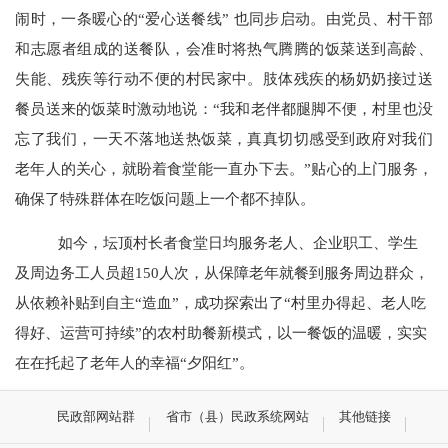
闹时，一条暖心的
“
爱心送餐线
”
也同步启动。由党员、村干部
和志愿者组成的送餐队，会准时将热气腾腾的饭菜送到高龄、
失能、残疾等行动不便的村民家中。肢体残疾的杨奶奶接过送
餐员送来的饭菜时激动地说：
“
我和老伴都腿脚不便，村里也没
忘了我们，一天不落地送热饭菜，真真切切感受到政府对我们
老年人的关心，就盼着食堂能一直办下去。
”
贴心的上门服务，
确保了特殊群体在吃饭问题上一个都不掉队。
如今，坛顶村长者食堂日均服务老人、企业职工、学生
及周边务工人员超
150
人次，从保障老年就餐到服务周边群众，
从依赖补贴到自主
“
造血
”
，成功探索出了
“
村里办得起、老人吃
得好、运营可持续
”
的农村助餐新模式，以一餐饭的温暖，实实
在在托起了老年人的幸福
“
夕阳红
”
。
民政部网站群
省市（县）民政系统网站
其他链接