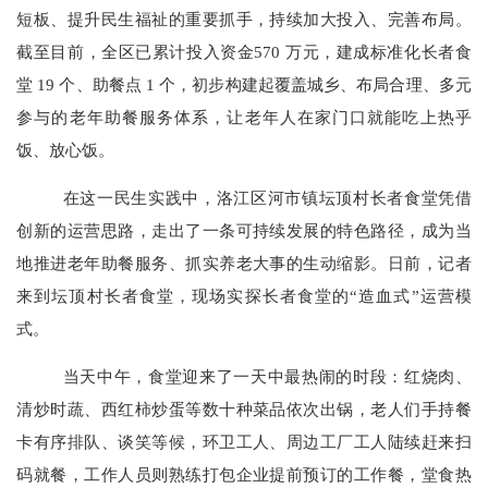
短板、提升民生福祉的重要抓手，持续加大投入、完善布局。
截至目前，全区已累计投入资金
570
万元，建成标准化长者食
堂
19
个、助餐点
1
个，初步构建起覆盖城乡、布局合理、多元
参与的老年助餐服务体系，让老年人在家门口就能吃上热乎
饭、放心饭。
在这一民生实践中，洛江区河市镇坛顶村长者食堂凭借
创新的运营思路，走出了一条可持续发展的特色路径，成为当
地推进老年助餐服务、抓实养老大事的生动缩影。日前，记者
来到坛顶村长者食堂，现场实探长者食堂的
“
造血式
”
运营模
式。
当天中午，食堂迎来了一天中最热闹的时段：红烧肉、
清炒时蔬、西红柿炒蛋等数十种菜品依次出锅，老人们手持餐
卡有序排队、谈笑等候，环卫工人、周边工厂工人陆续赶来扫
码就餐，工作人员则熟练打包企业提前预订的工作餐，堂食热