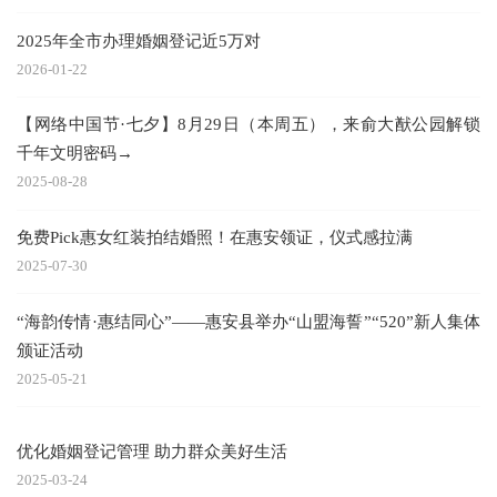
2025年全市办理婚姻登记近5万对
2026-01-22
【网络中国节·七夕】8月29日（本周五），来俞大猷公园解锁
千年文明密码→
2025-08-28
免费Pick惠女红装拍结婚照！在惠安领证，仪式感拉满
2025-07-30
“海韵传情·惠结同心”——惠安县举办“山盟海誓”“520”新人集体
颁证活动
2025-05-21
优化婚姻登记管理 助力群众美好生活
2025-03-24