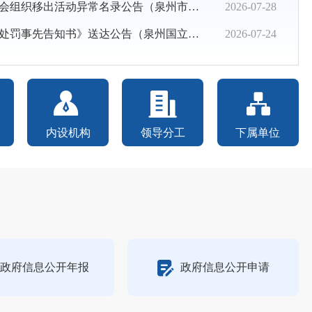
组织移出活动异常名录公告（泉州市婚庆行业协会）
2026-07-28
养5个娃！南安多方携手送帮扶
罚事先告知书》送达公告（泉州国立海疆专科学校校友会）
2026-07-24
办第二十三期社会组织党建大讲堂
速部署民政领域安全隐患排查整治和防汛防台风工作
清源山 暖心党日守护少年追梦路
内设机构
领导分工
下属单位
政府信息公开年报
政府信息公开申请