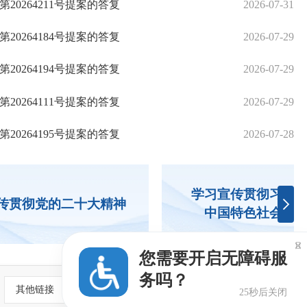
确政绩观学习教育读书班
0264211号提案的答复
2026-04-27
2026-07-31
市民
确政绩观学习教育
0264184号提案的答复
2026-04-23
2026-07-29
守护民
从严治党暨党风廉政建设工作会
0264194号提案的答复
2026-03-31
2026-07-29
泉州
您
0264111号提案的答复
2025-11-26
2026-07-29
泉州
榕举行
0264195号提案的答复
2025-11-21
2026-07-28
20
学习宣传贯彻习近平
传贯彻党的二十大精神
中国特色社会主义

您需要开启无障碍服
务吗？
其他链接
24秒后关闭